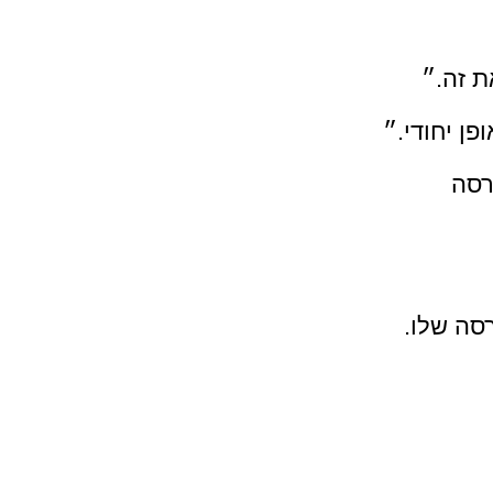
 זה.״ 
ן יחודי.״ 
רסה 
סה שלו. 