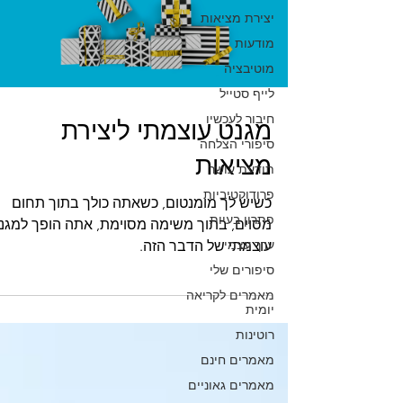
יצירת מציאות
מודעות
מוטיבציה
לייף סטייל
חיבור לעכשיו
מגנט עוצמתי ליצירת
סיפורי הצלחה
מציאות
תודעת עושר
פרודוקטיביות
כשיש לך מומנטום, כשאתה כולך בתוך תחום
פתרון בעיות
מסוים, בתוך משימה מסוימת, אתה הופך למגנ
ערך עצמי
עוצמתי של הדבר הזה.
סיפורים שלי
מאמרים לקריאה
יומית
רוטינות
מאמרים חינם
מאמרים גאוניים