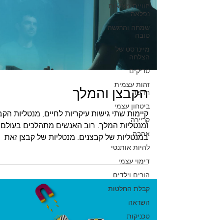
חוויית מציאות
נפלאה
שמחה והרגשה
טובה
מיינדסט של
הצלחה
טריקים
זהות עצמית
הקבצן והמלך
חדשה
ביטחון עצמי
קיימות שתי גישות עיקריות לחיים, מנטליות הקב
קריירה
ומנטליות המלך. רוב האנשים מתהלכים בעולם
אהבה
במנטליות של קבצנים. מנטליות של קבצן זאת
להיות אותנטי
גישה של:...
דימוי עצמי
הורים וילדים
קבלת החלטות
השראה
טכניקות