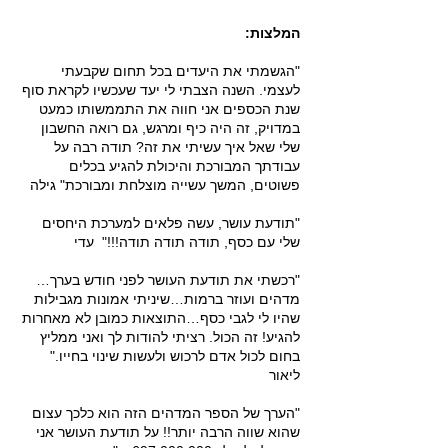
המלצות:
"הגשמתי את היעדים בכל תחום שקבעתי
לעצמי. השנה הצבתי לי יעד שעכשיו לקראת סוף
שנת הכספים אני חווה את התממשותו כמעט
במדויק, זה היה כיף ומרגש, גם רואה החשבון
שלי שאל איך עשיתי את זה? תודה רבה על
עבודתך המבורכת והיכולת להגיע בכלים
פשוטים, המשך עשייה מוצלחת ומבורכת" גילה
"תודעת עושר, עשה פלאים למערכת היחסים
שלי עם כסף, תודה תודה תודה!!!" עדי
"רכשתי את תודעת העושר לפני חודש בערך…
מדהים ועוזר ברמות…שיניתי אמונות מגבילות
שהיו לי לגבי כסף…התוצאות כמובן לא מאחרות
להגיע! זה הכול. רציתי להודות לך ואני ממליץ
בחום לכול אדם לרכוש ולעשות שינוי בחייו."
ליאור
"הערך של הספר המדהים הזה הוא כלכך עצום
שהוא שווה הרבה יותר!! על תודעת העושר אני