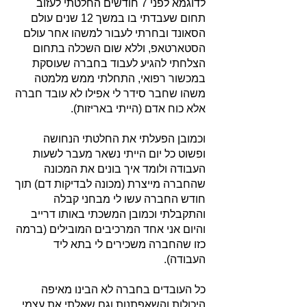
לדוגמא לפני 7 חודשים החלטתי לעזוב
תחום שעבדתי בו במשך 12 שנים עולם
הסאונד ובחרתי לעבור למשהו אחר עולם
הסטארט
אפ, וללא שום השכלה בתחום
הצלחתי להגיע לעבוד בחברה שעוסקת
במכשור רפואי, התחלתי ממש מלמטה
משהו שחבר סידר לי אפילו לא עובד חברה
אלא כוח אדם (הייתי באריזות).
וכמובן הפעלתי את החלטתי הנחושה
ופשוט כל יום הייתי נשאר מעבר לשעות
העבודה ולומד איך בונים את המכונה
שהחברה מייצרת (מכונה לבדיקות דם) תוך
חודש החברה עשו לי מבחני קבלה
והתקבלתי וכמובן המשכתי באותו דרייב
והיום אני אחד המרכיבים המובילים (ברמה
כזו שהחברה משכירים לי בתא ליד
העבודה).
כל העובדים בחברה לא הבינו מאיפה
היכולות והשאפתנות וגם שאלתי את עצמי