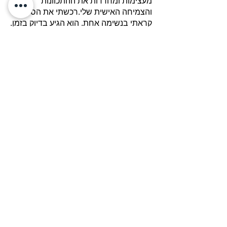
מעצימות ומחדדות את ההתכוונות
והצמיחה האישית שלי. רכשתי את הספר,
קראתי בנשימה אחת. הוא הגיע בדיוק בזמן.
האיר בדיוק רב על נקודה משמעותית. גרם
לי לבחור ולחזור לצעוד בדרך הנכונה. שוב
תודה מעומק הלב.״ נועה
״אלכס תודה על הספר סיימתי לקרוא אותו
עכשיו, הספר בא לי בדיוק בזמן יש משהו
שאני ואישתי רוצים שיקרה בעוד חצי שנה
וזה דבר שפיספסנו כמה פעמים בגלל
האיך, ועכשיו אנחנו ננעלים על זה תודה
רבה.״ אלון
״תודה אלכס על המתנה הנפלאה שהבאת
לנו מהתודעה של היקום. קראתי ולא יכולתי
להפסיק עד הסוף. אהבתי את ההסבר על
המימד הרביעי. נתת המחשה מצויינת. אני
מפעילה את ההחלטה הנחושה עבור השפע
הכלכלי לבן שלי. מאחלת לך רק טוב והרבה
הצלחה אתה פשוט אדם נפלא.״ חנה.