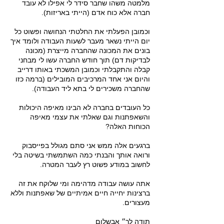
מלמטה משהו שחבר סידר לי אפילו לא עובד
חברה אלא כוח אדם (הייתי באריזות).
וכמובן הפעלתי את החלטתי הנחושה ופשוט כל
יום הייתי נשאר מעבר לשעות העבודה ולומד איך
בונים את המכונה שהחברה מייצרת (מכונה
לבדיקות דם) תוך חודש החברה עשו לי מבחני
קבלה והתקבלתי וכמובן המשכתי באותו דרייב
והיום אני אחד המרכיבים המובילים (ברמה כזו
שהחברה משכירים לי בתא ליד העבודה).
כל העובדים בחברה לא הבינו מאיפה היכולות
והשאפתנות וגם שאלתי את עצמי מאיפה
הכוחות האלה?
ברגעים אלה ממש אני סתם מגולל בפייסבוק
ורואה אותך והבנתי כמה השתמשתי בשיטה בלי
לחשוב במודע פשוט רץ לעבר המטרה.
אתה עושה עבודה מדהימה ומי שלוקח את זה
ברצינות יחייה חיים אמיתיים של שאפתנות וללא
מעצורים.
תודה לך״ אבשלום