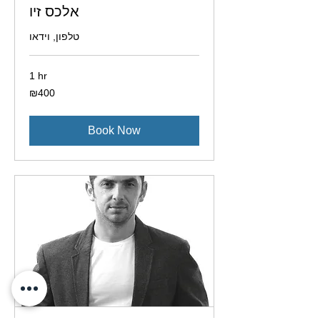
אלכס זיו
טלפון, וידאו
1 hr
400
₪400
Israeli
new
shekels
Book Now