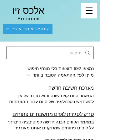
אלכס זיו
Premium
התחילו אימון אישי
נמצאו 692 תוצאות בלי מונחי חיפוש
מיינו לפי:
ההתאמה הטובה ביותר
מערכת חשיבה חדשה
המאמר היום קצת שונה והוא מדבר על איך
להשתמש בטכנולוגיה של היום עבור התפתחות
אישית. כולם משתמשים ב-ChatGPT וב-
Gemini כשיחה חד-פעמית. שאלה. תשובה.
טריק לסגירת לופים מחשבתיים פתוחים
ושוכחים. אני רוצה לשתף אתכם דרך מדהימה
במאמר הקודם הבנה חדשה למוטיבציה דיברתי
שאני משתמש בצ׳אטים האלה.
על לופים פתוחים שמרוקנים אותנו מאנרגיה
ומורידים לנו את רמת המוטיבציה. היום אני
רוצה להרחיב על הנושא ולתת לכם אלגוריתם