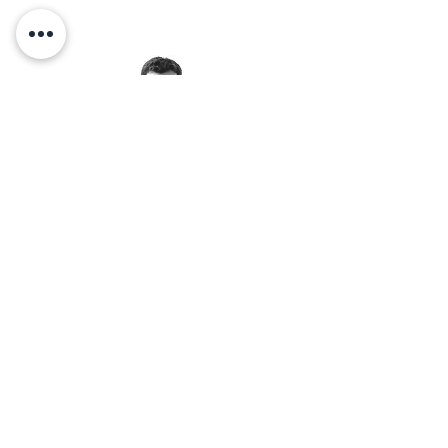
טריק החיוך :)
< אלכס זיו מזמין אותך לאימון
יצירת קשר בוואטסאפ:
© 2026 by Alex Ziv - אלכס זיו