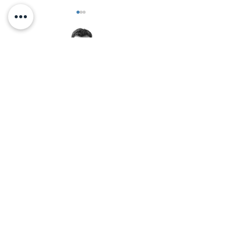
כן של הילדות
< אלכס זיו מזמין אותך לאימון
יצירת קשר בוואטסאפ:
© 2026 by Alex Ziv - אלכס זיו