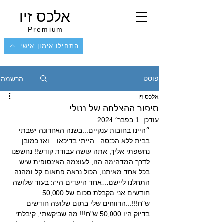
אלכס זיו
Premium
התחילו אימון אישי
הרשמה
פוסט
אלכס זיו
סיפור ההצלחה של נטלי
עודכן:
1 בפבר׳ 2024
״היינו בחובות ענקיים...בשנה האחרונה ישבתי 
בבית ללא הכנסה...הייתי בדיכאון...ואז כמובן 
נחשפתי אליך, אתה עושה עבודת קודש!! נחשפנו 
לדרך המדהימה הזו, לעוצמה האינסופית שיש 
בכל אחד מאיתנו, הכול נראה פתאום קל ומהנה. 
התחלנו ליישם…אחד היעדים היה: בעוד שלושה 
חודשים אני מקבלת סכום של 50,000 
ש"ח!!!...הרווחים שלי בתום שלושה חודשים 
בדיוק היו 50,000 ש"ח!!! מה שביקשתי, קיבלתי. 