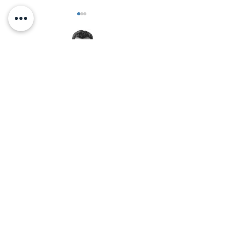
כן של הילדות
< אלכס זיו מזמין אותך לאימון
יצירת קשר בוואטסאפ:
© 2026 by Alex Ziv - אלכס זיו