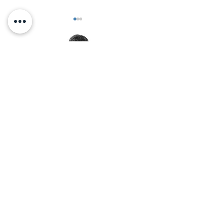
תנו לילד ספייס לשחק!
< אלכס זיו מזמין אותך לאימון
יצירת קשר בוואטסאפ:
© 2026 by Alex Ziv - אלכס זיו