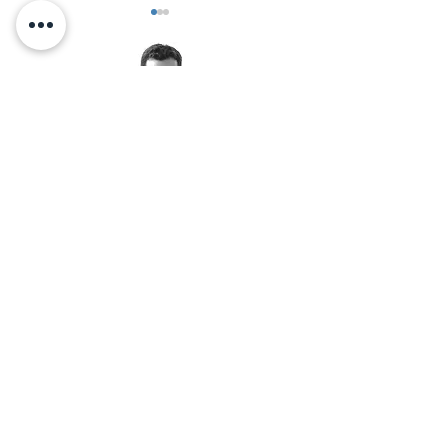
היער והפרח
< אלכס זיו מזמין אותך לאימון
יצירת קשר בוואטסאפ:
© 2026 by Alex Ziv - אלכס זיו