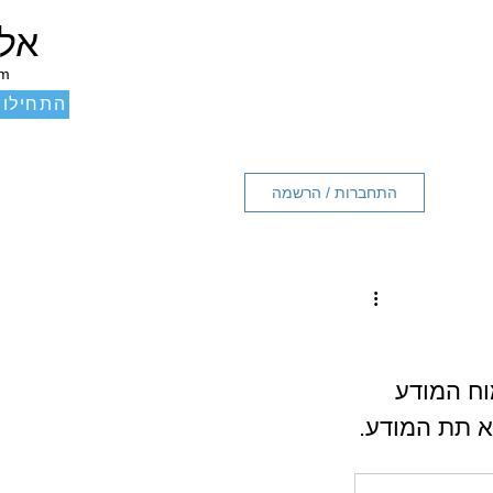
אלכ
um
התחילו 
התחברות / הרשמה
וח המודע 
וא תת המודע.