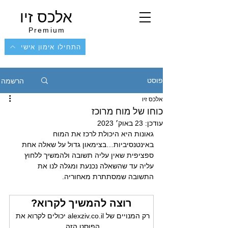
אלכס זיו
Premium
התחילו אימון אישי
הרשמה
פוסט
אלכס זיו
כוחו של מוח מרוכז
עודכן:
23 באוק׳ 2023
גאונות היא היכולת לרכז את המוח 
באינטנסיביות…בצימאון גדול על שאלה אחת 
ספציפית שאין עליה תשובה ולהמשיך ללחוץ 
עליה עד שהשאלה נכנעת ומגלה לנו את 
התשובה שמסתתרת מאחוריה. 
רוצה להמשיך לקרוא?
רק המנויים של alexziv.co.il יכולים לקרוא את 
הפוסט הזה.