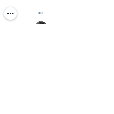
מי אני זוכר שאני?
< אלכס זיו מזמין אותך לאימון
יצירת קשר בוואטסאפ: