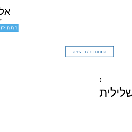
אלכ
um
התחילו 
התחברות / הרשמה
שלילית