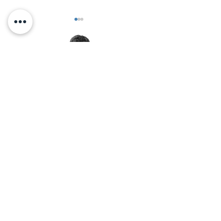
סוגרים קודם את אי-הוודאות
הגדולה ביותר.
< אלכס זיו מזמין אותך לאימון
יצירת קשר בוואטסאפ:
© 2026 by Alex Ziv - אלכס זיו