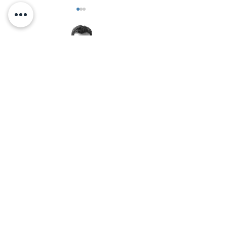
תאומים דיגיטליים
< אלכס זיו מזמין אותך לאימון
יצירת קשר בוואטסאפ:
© 2026 by Alex Ziv - אלכס זיו