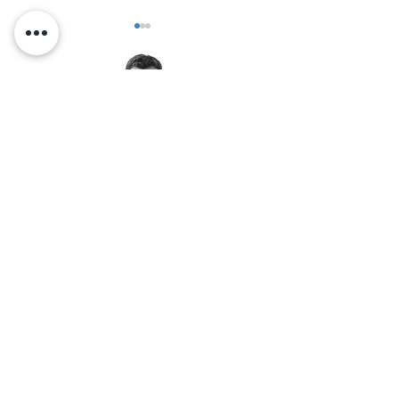
תנו לילד ספייס לשחק!
< אלכס זיו מזמין אותך לאימון
יצירת קשר בוואטסאפ:
© 2026 by Alex Ziv - אלכס זיו