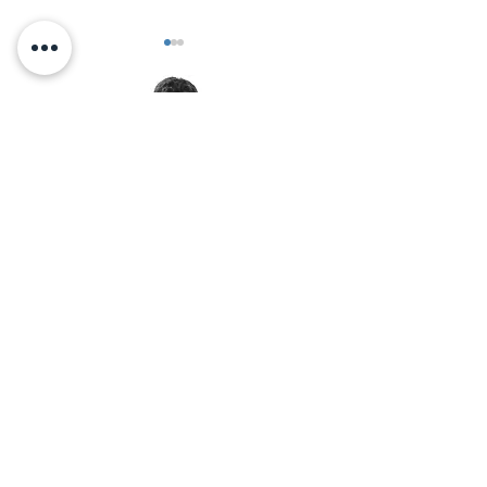
דוושת התאוצה
< אלכס זיו מזמין אותך לאימון
יצירת קשר בוואטסאפ:
© 2026 by Alex Ziv - אלכס זיו