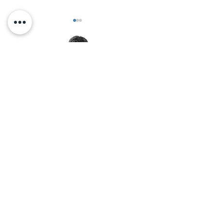
דוושת התאוצה
< אלכס זיו מזמין אותך לאימון
יצירת קשר בוואטסאפ:
© 2026 by Alex Ziv - אלכס זיו