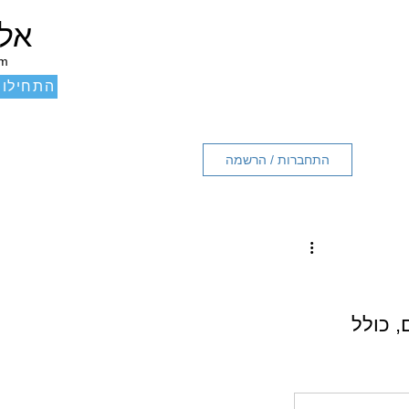
אלכ
um
התחילו 
התחברות / הרשמה
 כולל 