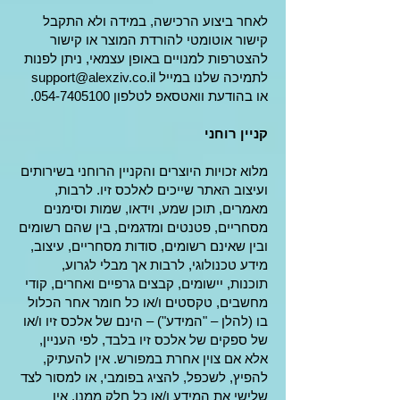
לאחר ביצוע הרכישה, במידה ולא התקבל
קישור אוטומטי להורדת המוצר או קישור
להצטרפות למנויים באופן עצמאי, ניתן לפנות
לתמיכה שלנו במייל
support@alexziv.co.il
או בהודעת וואטסאפ לטלפון
054-7405100
.
קניין רוחני
מלוא זכויות היוצרים והקניין הרוחני בשירותים
ועיצוב האתר שייכים לאלכס זיו. לרבות,
מאמרים, תוכן שמע, וידאו, שמות וסימנים
מסחריים, פטנטים ומדגמים, בין שהם רשומים
ובין שאינם רשומים, סודות מסחריים, עיצוב,
מידע טכנולוגי, לרבות אך מבלי לגרוע,
תוכנות, יישומים, קבצים גרפיים ואחרים, קודי
מחשבים, טקסטים ו/או כל חומר אחר הכלול
בו (להלן – "המידע") – הינם של אלכס זיו ו/או
של ספקים של אלכס זיו בלבד, לפי העניין,
אלא אם צוין אחרת במפורש. אין להעתיק,
להפיץ, לשכפל, להציג בפומבי, או למסור לצד
שלישי את המידע ו/או כל חלק ממנו. אין