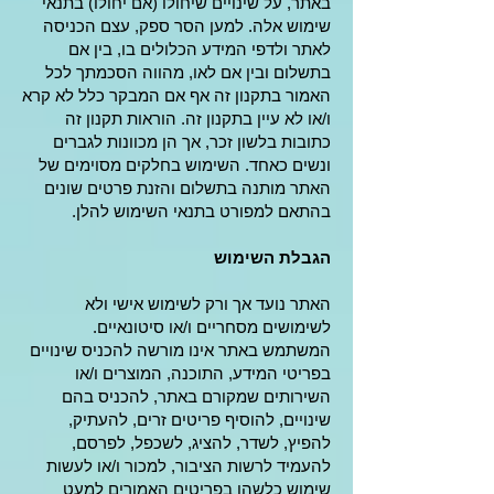
באתר, על שינויים שיחולו (אם יחולו) בתנאי
שימוש אלה. למען הסר ספק, עצם הכניסה
לאתר ולדפי המידע הכלולים בו, בין אם
בתשלום ובין אם לאו, מהווה הסכמתך לכל
האמור בתקנון זה אף אם המבקר כלל לא קרא
ו/או לא עיין בתקנון זה. הוראות תקנון זה
כתובות בלשון זכר, אך הן מכוונות לגברים
ונשים כאחד. השימוש בחלקים מסוימים של
האתר מותנה בתשלום והזנת פרטים שונים
בהתאם למפורט בתנאי השימוש להלן.
הגבלת השימוש
האתר נועד אך ורק לשימוש אישי ולא
לשימושים מסחריים ו/או סיטונאיים.
המשתמש באתר אינו מורשה להכניס שינויים
בפריטי המידע, התוכנה, המוצרים ו/או
השירותים שמקורם באתר, להכניס בהם
שינויים, להוסיף פריטים זרים, להעתיק,
להפיץ, לשדר, להציג, לשכפל, לפרסם,
להעמיד לרשות הציבור, למכור ו/או לעשות
שימוש כלשהו בפריטים האמורים למעט