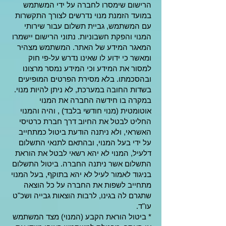
הרישום שימסרו לחברה על ידי המשתמש
במועד הזמנת מנוי נדרשים לצורך התקשרות
עם המשתמש, גביית תשלום עבור שירותי
המנוי והפקת חשבוניות. נתוני הרישום יישמרו
המאגר המידע של האתר. המשתמש מצהיר
ומאשר כי ידוע לו שאינו נדרש על-פי חוק
למסור את המידע וכי המידע נמסר מרצונו
ובהסכמתו. בלא מסירת הפרטים המופיעים
בשדות החובה במערכת, לא ניתן להיות מנוי.
במקרה בו חידשה החברה את המנוי
אוטומטית (מנוי חודשי בלבד) , והיה והמנוי
החליט לבטל את החיוב דרך חברת כרטיסי
האשראי, ולא ניתנה הודעת ביטול כמתחייב
על ידי בעל המנוי, ובהתאם לתנאי התשלום
דלעיל, המנוי לא יהא רשאי לבטל את הוראת
התשלום אשר ניתנה החברה. ביטול התשלום
בניגוד לאמור לעיל לא יהא בתוקף, בעל המנוי
מתחייב לשפות את החברה על כל הוצאה
שתגרם לה בגינו, לרבות הוצאות גבייה ושכ"ט
עו"ד.
* ביטול הוראת הקבע (המנוי) מצד המשתמש