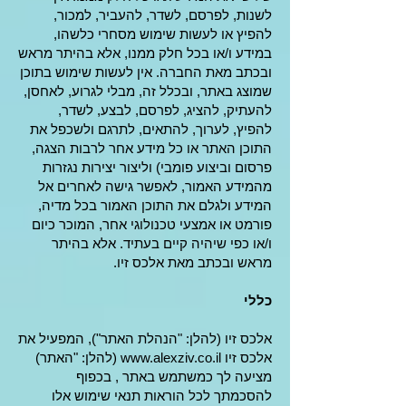
לשנות, לפרסם, לשדר, להעביר, למכור,
להפיץ או לעשות שימוש מסחרי כלשהו,
במידע ו/או בכל חלק ממנו, אלא בהיתר מראש
ובכתב מאת החברה. אין לעשות שימוש בתוכן
שמוצג באתר, ובכלל זה, מבלי לגרוע, לאחסן,
להעתיק, להציג, לפרסם, לבצע, לשדר,
להפיץ, לערוך, להתאים, לתרגם ולשכפל את
התוכן האתר או כל מידע אחר לרבות הצגה,
פרסום וביצוע פומבי) וליצור יצירות נגזרות
מהמידע האמור, לאפשר גישה לאחרים אל
המידע ולגלם את התוכן האמור בכל מדיה,
פורמט או אמצעי טכנולוגי אחר, המוכר כיום
ו/או כפי שיהיה קיים בעתיד. אלא בהיתר
מראש ובכתב מאת אלכס זיו.
כללי
אלכס זיו (להלן: "הנהלת האתר"), המפעיל את
אלכס זיו www.alexziv.co.il (להלן: "האתר)
מציעה לך כמשתמש באתר , בכפוף
להסכמתך לכל הוראות תנאי שימוש אלו