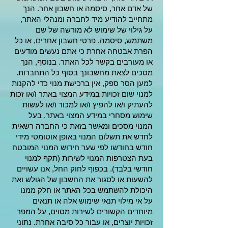
של אדם אחר, סיסמה או חשבון אחר. הנך
מתחייב להודיע מיד לחברה ומנהלי האתר,
על גילוי של שימוש לא מורשה של שם
משתמש, סיסמה, פרטי חשבון אחרים, או כל
הפרת אבטחה אחרת כי אתם נעשים מודעים
או מעורבים בקשר לכל האתר. בנוסף, הנך
מסכים לצאת מחשבונך בסוף כל התחברות.
למען הסר ספק, אין ברכישת מנוי כדי להקנות
למנוי שום זכויות במידע המצוי באתר ו/או זכות
להעתיק ו/או להפיץ ו/או למכור ו/או לעשות
שימוש מסחרי במידע המצוי באתר. בעל
המנוי מסכים ומאשר בזאת כי החברה רשאית
לחדש את תשלום המנוי באופן אוטומטי מידי
חודש בחודשו לפי שער חידוש המנוי המובטח
בעת הצטרפות המנוי לשירות (תקף למנוי
חודשי בלבד). בכפוף לחוק החל, אנו עשויים
להשעות או לסגור את החשבון של הגולש ואת
היכולת להשתמש בכל האתר או חלק ממנו
על אי מילוי תנאי שימוש אלה או תנאים
מיוחדים הקשורים לשירות מסוים, על המפר
זכויות יוצרים, או עבור כל סיבה אחרת. נתוני