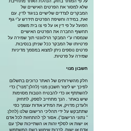
על פי המותר בחוק. הנהלת האתר מתחייבת
שלא למסור את הפרטים האישיים של
המבקרים לצדדים שלישיים בניגוד לדין. עם
זאת, במידה וחשיפת הפרטים תידרש ע"י גוף
הפועל על פי דין או על פי צו בית משפט
תחשוף החברה את הפרטים האישיים
שנמסרו ע"י המבקר הרלוונטי תוך שמירה על
פרטיותו של המבקר ככל שניתן בנסיבות.
פרטים נוספים ניתן למצוא במסמך מדיניות
שמירה על פרטיות.
חשבון מנוי
חלק מהשירותים של האתר כרוכים בתשלום
לפיכך יש ליצור חשבון מנוי (להלן:"מנוי") כדי
להשתתף או כדי להבטיח הטבות מסוימות
שיש באתר . הנך מתחייב לספק, לתחזק
ולעדכן מדויק, את המידע אודות עצמך כפי
שתתבקש על ידי תהליכי הרישום שלנו (להלן:
" נתוני הרישום"). אסור לך להתחזות לכל אדם
או ישות או לסלף זהות או השתייכות שלך עם
אדם או ישות, לרבות שימוש בשם המשתמש