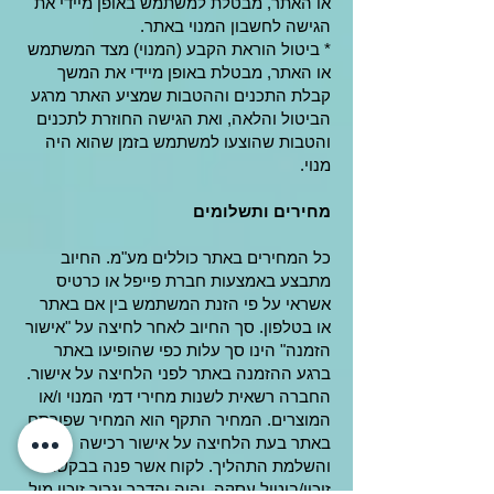
או האתר, מבטלת למשתמש באופן מיידי את
הגישה לחשבון המנוי באתר.
* ביטול הוראת הקבע (המנוי) מצד המשתמש
או האתר, מבטלת באופן מיידי את המשך
קבלת התכנים וההטבות שמציע האתר מרגע
הביטול והלאה, ואת הגישה החוזרת לתכנים
והטבות שהוצעו למשתמש בזמן שהוא היה
מנוי.
מחירים ותשלומים
כל המחירים באתר כוללים מע"מ. החיוב
מתבצע באמצעות חברת פייפל או כרטיס
אשראי על פי הזנת המשתמש בין אם באתר
או בטלפון. סך החיוב לאחר לחיצה על "אישור
הזמנה" הינו סך עלות כפי שהופיעו באתר
ברגע ההזמנה באתר לפני הלחיצה על אישור.
החברה רשאית לשנות מחירי דמי המנוי ו/או
המוצרים. המחיר התקף הוא המחיר שפורסם
באתר בעת הלחיצה על אישור רכישה
והשלמת התהליך. לקוח אשר פנה בבקשת
זיכוי/ביטול עסקה, והיה והדבר יגרור זיכוי מול